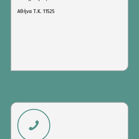
Αθήνα Τ.Κ. 11525