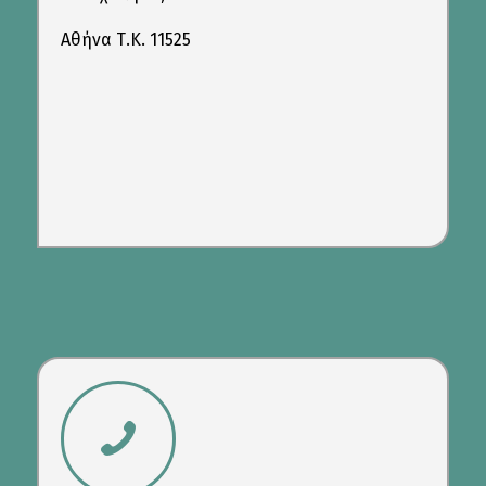
Αθήνα Τ.Κ. 11525